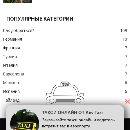
ПОПУЛЯРНЫЕ КАТЕГОРИИ
Как добраться?
109
Германия
10
Франция
7
Турция
7
Италия
7
Барселона
7
Мюнхен
6
Испания
6
Тайланд
6
ТАКСИ ОНЛАЙН ОТ KiwiTaxi
Заказывайте такси онлайн и водитель
Шарль де Голль
Аэропорт Лондона
Аэропорт Барселоны
встретит вас в аэропорту.