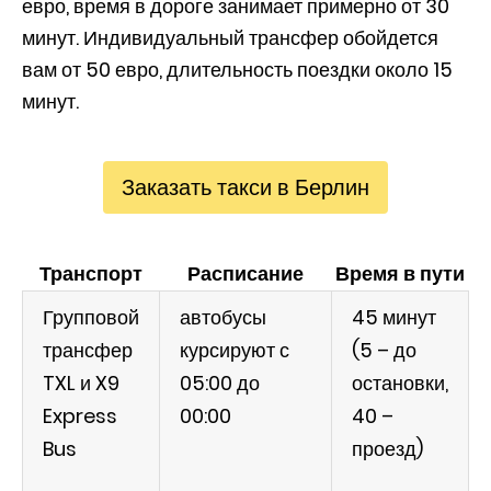
евро, время в дороге занимает примерно от 30
минут. Индивидуальный трансфер обойдется
вам от 50 евро, длительность поездки около 15
минут.
Заказать такси в Берлин
Транспорт
Расписание
Время в пути
Ц
Групповой
автобусы
45 минут
трансфер
курсируют с
(5 – до
TXL и X9
05:00 до
остановки,
Express
00:00
40 –
Bus
проезд)