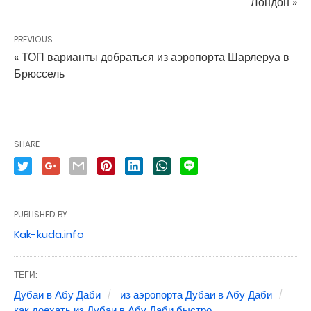
Лондон »
PREVIOUS
« ТОП варианты добраться из аэропорта Шарлеруа в
Брюссель
SHARE
PUBLISHED BY
Kak-kuda.info
ТЕГИ:
Дубаи в Абу Даби
из аэропорта Дубаи в Абу Даби
как доехать из Дубаи в Абу Даби быстро