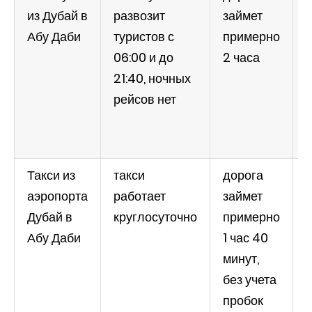
из Дубай в
развозит
займет
п
Абу Даби
туристов с
примерно
06:00 и до
2 часа
21:40, ночных
м
рейсов нет
1
Такси из
такси
дорога
аэропорта
работает
займет
с
Дубай в
круглосуточно
примерно
Абу Даби
1 час 40
минут,
з
без учета
пробок