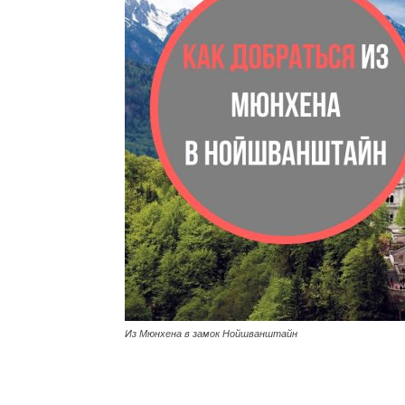
Из Мюнхена в замок Нойшванштайн