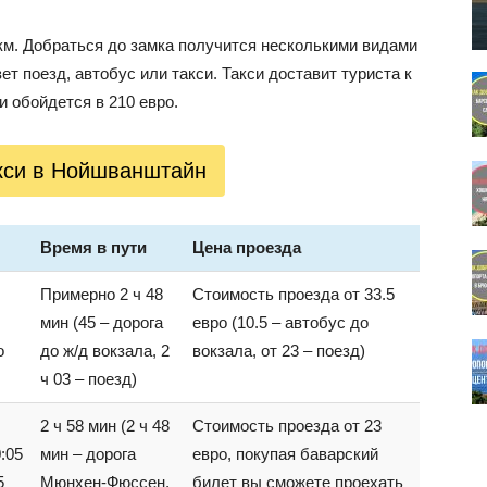
км. Добраться до замка получится несколькими видами
т поезд, автобус или такси. Такси доставит туриста к
и обойдется в 210 евро.
акси в Нойшванштайн
Время в пути
Цена проезда
Примерно 2 ч 48
Стоимость проезда от 33.5
мин (45 – дорога
евро (10.5 – автобус до
о
до ж/д вокзала, 2
вокзала, от 23 – поезд)
ч 03 – поезд)
2 ч 58 мин (2 ч 48
Стоимость проезда от 23
:05
мин – дорога
евро, покупая баварский
5
Мюнхен-Фюссен,
билет вы сможете проехать