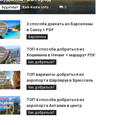
Kak-kuda.info
-
0
Будапешт
3 способа доехать из Барселоны
в Салоу + PDF
Барселона
ТОП 4 способа добраться из
Хошимина в Нячанг + маршрут PDF
Как добраться?
ТОП варианты добраться из
аэропорта Шарлеруа в Брюссель
Как добраться?
ТОП 4 способа добраться из
аэропорта Анталии в центр
Как добраться?