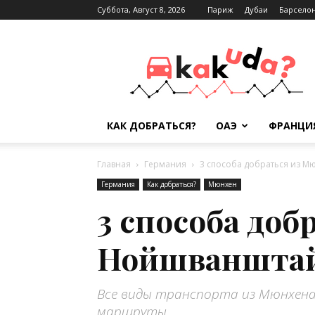
Суббота, Август 8, 2026
Париж
Дубаи
Барсело
Kak-
kuda.info
КАК ДОБРАТЬСЯ?
ОАЭ
ФРАНЦИ
Главная
Германия
3 способа добраться из 
Германия
Как добраться?
Мюнхен
3 способа доб
Нойшваншта
Все виды транспорта из Мюнхена
маршруты.