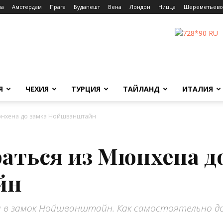
на
Амстердам
Прага
Будапешт
Вена
Лондон
Ницца
Шереметьево
Я
ЧЕХИЯ
ТУРЦИЯ
ТАЙЛАНД
ИТАЛИЯ
Мюнхена до замка Нойшванштайн
раться из Мюнхена д
йн
 в замок Нойшванштайн. Как самостоятельно до