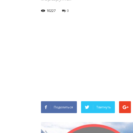
10227
0
Поделиться
Твитнуть