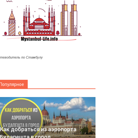
теводитель по Стамбулу
Популярное
Как добраться из аэропорта
Будапешта в город