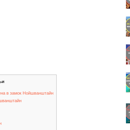
ьи
ена в замок Нойшванштайн
шванштайн
н