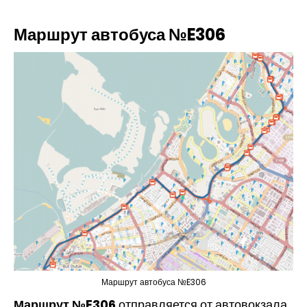
Маршрут автобуса №E306
Маршрут автобуса №E306
Маршрут №E306
отправляется от автовокзала