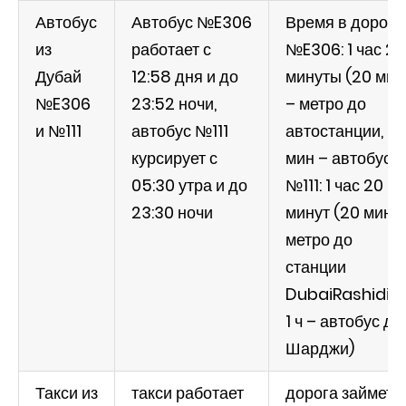
Автобус
Автобус №E306
Время в дороге
из
работает с
№E306: 1 час 2
Дубай
12:58 дня и до
минуты (20 мин
№E306
23:52 ночи,
– метро до
и №111
автобус №111
автостанции, 4
курсирует с
мин – автобус),
05:30 утра и до
№111: 1 час 20
23:30 ночи
минут (20 мин –
метро до
станции
DubaiRashidiya
1 ч – автобус до
Шарджи)
Такси из
такси работает
дорога займет