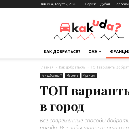
Пятница, Август 7, 2026
Париж
Дубаи
Барсело
Kak-
kuda.info
КАК ДОБРАТЬСЯ?
ОАЭ
ФРАНЦИ
Главная
Как добраться?
ТОП варианты добрать
Как добраться?
Марсель
Франция
ТОП варианты
в город
Все современные способы добрат
поезда. Все виды транспорта из