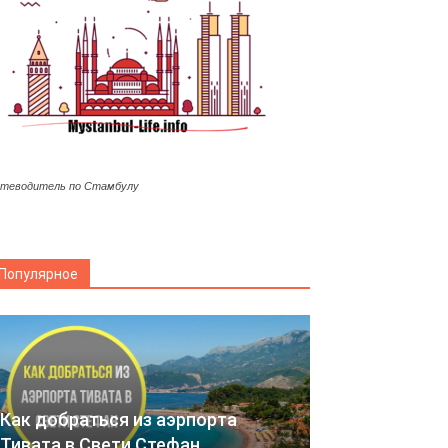
теводитель по Стамбулу
Популярное
Как добраться из аэрпорта
Тивата в Свети Стефан