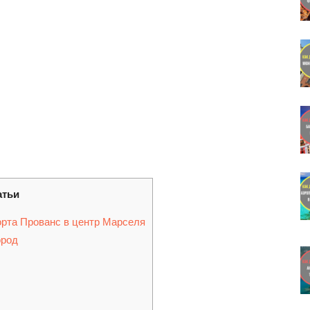
атьи
орта Прованс в центр Марселя
ород