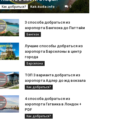
Kak-kuda.info
-
0
Как добраться?
3 способа добраться из
аэропорта Бангкока до Паттайи
Бангкок
Лучшие способы добраться из
аэропорта Барселоны в центр
города
Барселона
ТОП 3 варианта добраться из
аэропорта Адлер до жд вокзала
Как добраться?
4 способа добраться из
аэропорта Гатвика в Лондон +
PDF
Как добраться?