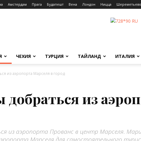
на
Амстердам
Прага
Будапешт
Вена
Лондон
Ницца
Шереметьев
Я
ЧЕХИЯ
ТУРЦИЯ
ТАЙЛАНД
ИТАЛИЯ
ся из аэропорта Марселя в город
 добраться из аэро
ься из аэропорта Прованс в центр Марселя. Мар
 аэропорта Марселя для самостоятельного тури