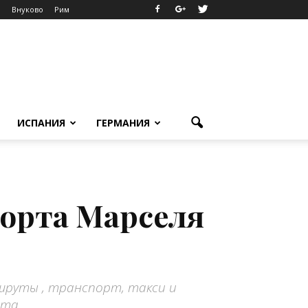
о
Внуково
Рим
ИСПАНИЯ
ГЕРМАНИЯ
порта Марселя
шруты , транспорт, такси и
ста.