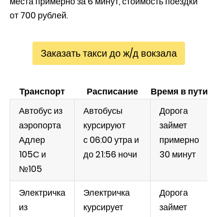
места примерно за 6 минут, стоимость поездки
от 700 рублей.
Заказать такси до ж/д вокзала
Транспорт
Расписание
Время в пути
Ц
Автобус из
Автобусы
Дорога
аэропорта
курсируют
займет
Адлер
с 06:00 утра и
примерно
105С и
до 21:56 ночи
30 минут
№105
Электричка
Электричка
Дорога
из
курсирует
займет