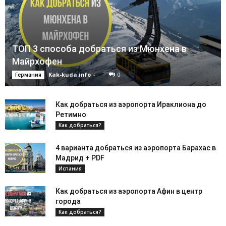
ТОП 3 способа добраться из Мюнхена в
Майрхофен
Kak-kuda.info
-
0
Германия
Как добраться из аэропорта Ираклиона до
Ретимно
Как добраться?
4 варианта добраться из аэропорта Барахас в
Мадрид + PDF
Испания
Как добраться из аэропорта Афин в центр
города
Как добраться?