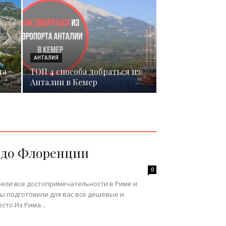
АНТАЛИЯ
та
ТОП 4 способа добраться из
Анталии в Кемер
а до Флоренции
0
ели все достопримечательности в Риме и
 подготовили для вас все дешевые и
сто.Из Рима...