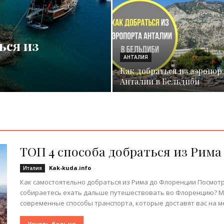
ься из
АНТАЛИЯ
Как добраться из аэропор
Анталии в Бельдиби
ТОП 4 способа добраться из Рим
Kak-kuda.info
-
Италия
Как самостоятельно добраться из Рима до Флоренции Посмотр
собираетесь ехать дальше путешествовать во Флоренцию? Мы
современные способы транспорта, которые доставят вас на ме