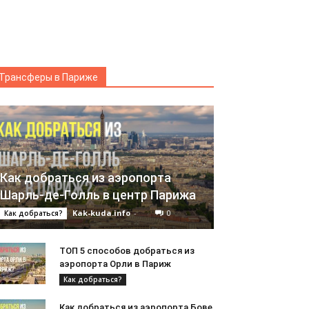
Трансферы в Париже
АНИЯ
П 3 способа добраться из Мюнхена 
da.info
-
0
Как добраться из аэропорта
Шарль-де-Голль в центр Парижа
Kak-kuda.info
-
0
Как добраться?
ТОП 5 способов добраться из
аэропорта Орли в Париж
Как добраться?
Как добраться из аэропорта Бове