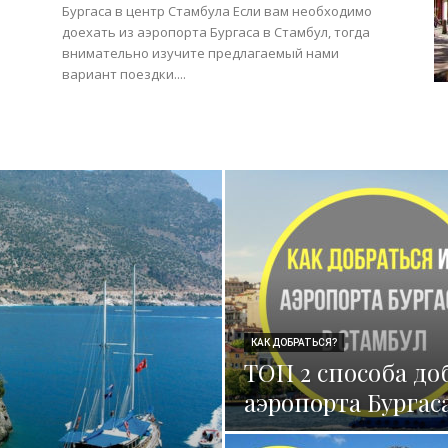
Бургаса в центр Стамбула Если вам необходимо
доехать из аэропорта Бургаса в Стамбул, тогда
внимательно изучите предлагаемый нами
вариант поездки....
КАК ДОБРАТЬСЯ?
ТОП 2 способа до
аэропорта Бургас