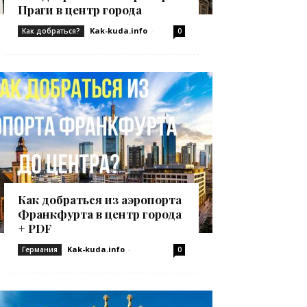
Праги в центр города
Kak-kuda.info
-
Как добраться?
0
Как добраться из аэропорта
Франкфурта в центр города
+ PDF
Kak-kuda.info
-
Германия
0