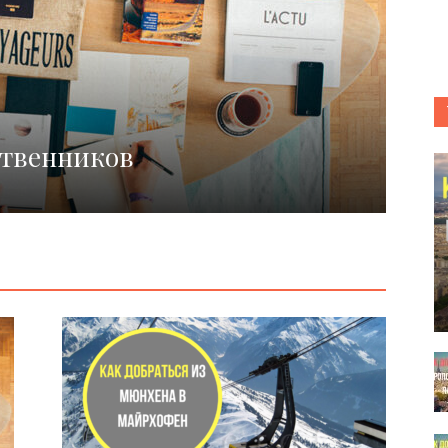
ГЕРМ
ственников
ТО
Kak-ku