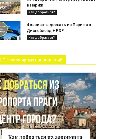
в Париж
Как добраться?
4 варианта доехать из Парижа в
Диснейленд + PDF
Как добраться?
ТОП популярных направлений
Как добраться из аэропорта