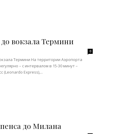
 до вокзала Термини
0
окзала Термини На территории Аэропорта
гулярно – с интервалом в 15-30 минут –
(Leonardo Express),...
ьпенса до Милана