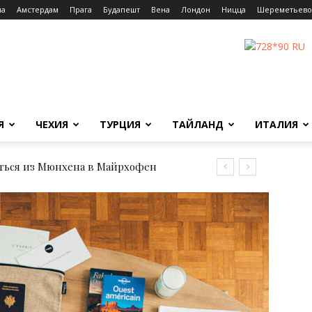
на
Амстердам
Прага
Будапешт
Вена
Лондон
Ницца
Шереметьево
Я
ЧЕХИЯ
ТУРЦИЯ
ТАЙЛАНД
ИТАЛИЯ
ься из Мюнхена в Майрхофен
аться из Рима до Флоренции