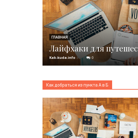
ГЛАВНАЯ
Мадрид
Лайфхаки для путеше
Kak-kuda.info
-
0
Как добраться из пункта А в Б