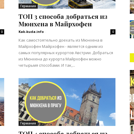
Германия
ТОП 3 способа добраться из
Мюнхена в Майрхофен
Kak-kuda.info
-
0
0
Как самостоятельно доехать из Мюнхена в
Майрхофен Майрхофен - является одним из
самых популярных курортов Австрии. Добраться
из Мюнхена до курорта Майрхофен можно
четырьмя способами. И так,...
Германия
ТОП 4 способа добраться из