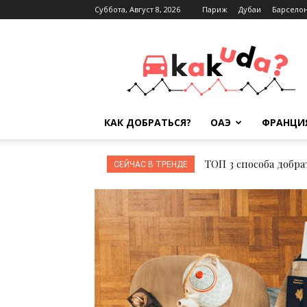
Суббота, Август 8, 2026
Париж
Дубаи
Барсело
Kak-
kuda.info
КАК ДОБРАТЬСЯ?
ОАЭ
ФРАНЦИ
ТОП 3 способа добрат
ТОП 4 способа добр
СЕЙЧАС В ТРЕНДЕ