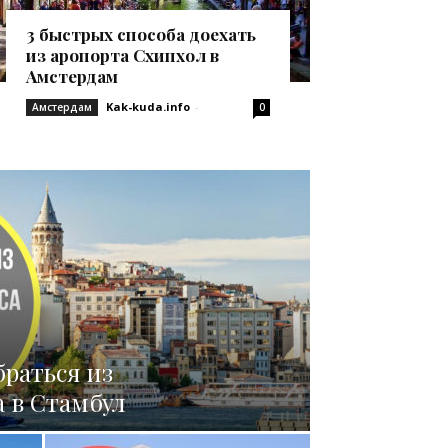
3 быстрых способа доехать
из аропорта Схипхол в
Амстердам
Kak-kuda.info
-
Амстердам
0
браться из
а в Стамбул