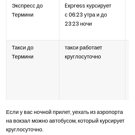
Экспресс до
Express курсирует
в
Термини
с 06:23 утра и до
3
23:23 ночи
Такси до
такси работает
д
Термини
круглосуточно
п
м
п
Если у вас ночной прилет, уехать из аэропорта
на вокзал можно автобусом, который курсирует
круглосуточно.