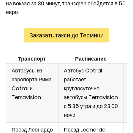
на вокзал за 30 минут, трансфер обойдется в 50
евро.
Заказать такси до Термини
Транспорт
Расписание
Автобусы из
Автобус Cotral
П
аэропорта Рима
работает
в
Cotral и
круглосуточно,
5
Terravision
автобусы Terravision
с 5:35 утра и до 23:00
ночи
Поезд Леонардо
Поезд Leonardo
П