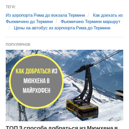
ТЕГИ:
Из аэропорта Рима до вокзала Термини
Как доехать из
Фьюмичино до Термини
Фьюмичино Термини маршрут
Цены на автобус из аэрпоорта Рима до Термини
ПОПУЛЯРНОЕ
ТОП 3 способа добраться из Мюнхена в