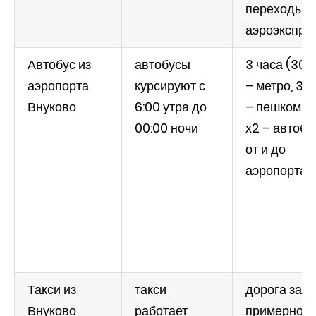
переходы, 1
аэроэкспре
Автобус из
автобусы
3 часа (30 
аэропорта
курсируют с
– метро, 30
Внуково
6:00 утра до
– пешком, 1 
00:00 ночи
х2 – автобу
от и до
аэропорта)
Такси из
такси
дорога зай
Внуково
работает
примерно 1,