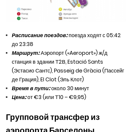
Расписание поездов:
поезда ходят с 05:42
до 23:38
Маршрут:
Аэропорт («Aeroport») ж/д
станция в здании Т2В, Estació Sants
(Эстасио Сантс), Passeig de Gràcia (Пассейг
де Грация), El Clot (Эль Клот)
Время в пути:
около 30 минут
Цена:
от €3 (или Т10 – €9,95)
Групповой трансфер из
аэропорта Барселоны