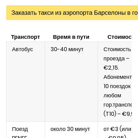
Заказать такси из аэропорта Барселоны в г
Транспорт
Время в пути
Стоимость
Автобус
30-40 минут
Стоимость
проезда –
€2,15.
Абонемент н
10 поездок в
любом
гор.транспор
(T10) – €9,95
Поезд
около 30 минут
от €3 (или Т