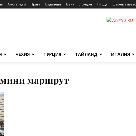
на
Амстердам
Прага
Будапешт
Вена
Лондон
Ницца
Шереметьев
Я
ЧЕХИЯ
ТУРЦИЯ
ТАЙЛАНД
ИТАЛИЯ
рмини маршрут