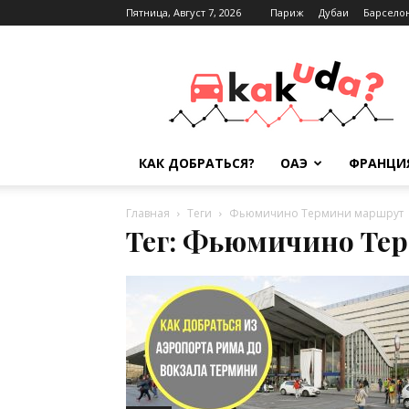
Пятница, Август 7, 2026
Париж
Дубаи
Барсело
Kak-
kuda.info
КАК ДОБРАТЬСЯ?
ОАЭ
ФРАНЦИ
Главная
Теги
Фьюмичино Термини маршрут
Тег: Фьюмичино Те