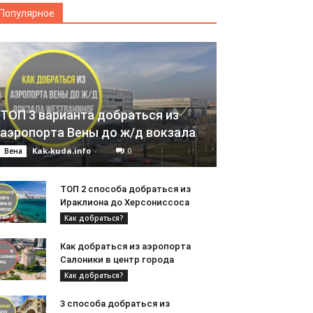
Популярное
ТОП 3 варианта добраться из
аэропорта Вены до ж/д вокзала
Kak-kuda.info
-
0
Вена
ТОП 2 способа добраться из
Ираклиона до Херсониссоса
Как добраться?
Как добраться из аэропорта
Салоники в центр города
Как добраться?
3 способа добраться из