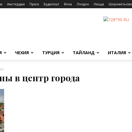
на
Амстердам
Прага
Будапешт
Вена
Лондон
Ницца
Шереметьево
Я
ЧЕХИЯ
ТУРЦИЯ
ТАЙЛАНД
ИТАЛИЯ
да
ены в центр города