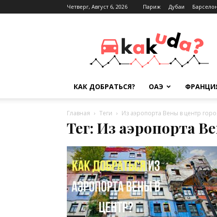
Четверг, Август 6, 2026
Париж
Дубаи
Барсело
Kak-
kuda.info
КАК ДОБРАТЬСЯ?
ОАЭ
ФРАНЦИ
Главная
Теги
Из аэропорта Вены в центр горо
Тег: Из аэропорта В