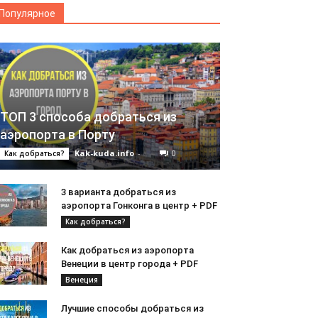
Популярное
ТОП 3 способа добраться из
аэропорта в Порту
Kak-kuda.info
-
0
Как добраться?
3 варианта добраться из
аэропорта Гонконга в центр + PDF
Как добраться?
Как добраться из аэропорта
Венеции в центр города + PDF
Венеция
Лучшие способы добраться из