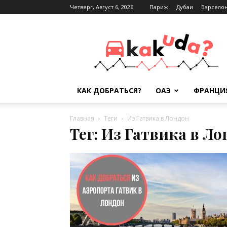
Четверг, Август 6, 2026
Париж
Дубаи
Барсело
Kak-
kuda.info
КАК ДОБРАТЬСЯ?
ОАЭ
ФРАНЦИ
Главная
Теги
Из Гатвика в Лондон
Тег: Из Гатвика в Л