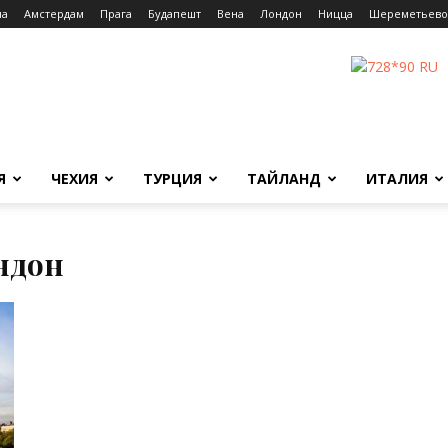
на
Амстердам
Прага
Будапешт
Вена
Лондон
Ницца
Шереметьево
Я
ЧЕХИЯ
ТУРЦИЯ
ТАЙЛАНД
ИТАЛИЯ
ондон