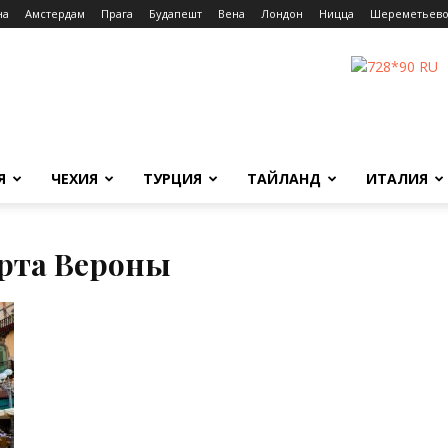
на
Амстердам
Прага
Будапешт
Вена
Лондон
Ницца
Шереметьев
Я
ЧЕХИЯ
ТУРЦИЯ
ТАЙЛАНД
ИТАЛИЯ
орта Вероны