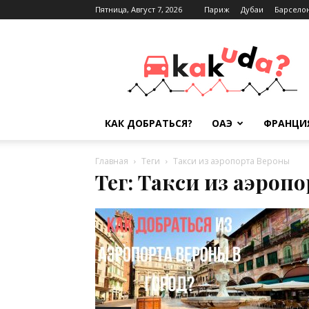
Пятница, Август 7, 2026
Париж
Дубаи
Барсело
Kak-
kuda.info
КАК ДОБРАТЬСЯ?
ОАЭ
ФРАНЦИ
Главная
Теги
Такси из аэропорта Вероны
Тег: Такси из аэроп