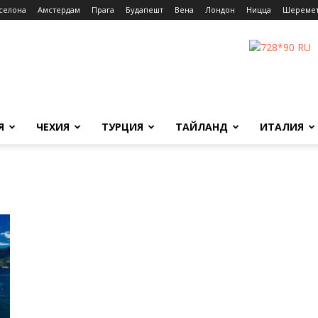
селона
Амстердам
Прага
Будапешт
Вена
Лондон
Ницца
Шереме
Я
ЧЕХИЯ
ТУРЦИЯ
ТАЙЛАНД
ИТАЛИЯ