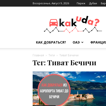
Воскресенье, Август 9, 2026
Париж
Дубаи
Бар
Kak-
kuda.info
КАК ДОБРАТЬСЯ?
ОАЭ
ФРАНЦИ
Главная
Теги
Тиват Бечичи
Тег: Тиват Бечичи