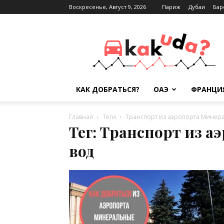
Воскресенье, Август 9, 2026
Париж
Дубаи
Бар
Kak-
kuda.info
КАК ДОБРАТЬСЯ?
ОАЭ
ФРАНЦИ
Главная
Теги
Транспорт из аэропорта Минер
Тег: Транспорт из 
вод