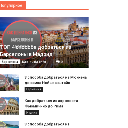
Популярное
ТОП 4 способа добраться из
Барселоны в Мадрид
Kak-kuda.info
-
0
Барселона
3 способа добраться из Мюнхена
до замка Нойшванштайн
Германия
Как добраться из аэропорта
Фьюмичино до Рима
Италия
3 способа добраться из