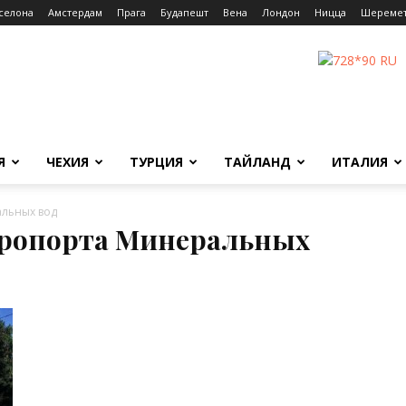
селона
Амстердам
Прага
Будапешт
Вена
Лондон
Ницца
Шереме
Я
ЧЕХИЯ
ТУРЦИЯ
ТАЙЛАНД
ИТАЛИЯ
альных вод
аэропорта Минеральных