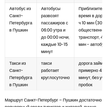
Автобус из
Автобусы
Приблизитель
Санкт-
развозят
время в дорог
Петербурга
пассажиров с
ч 10 мин (30 -
в Пушкин
06:00 утра и
общественны
до 00:00 ночи,
транспорт, 40
каждые 10-15
мин - автобус
минут
Такси из
такси
дорога займет
Санкт-
работает
примерно 40
Петербурга
круглосуточно
минут, без уче
в Пушкин
пробок
Маршрут Санкт-Петербург – Пушкин достаточно
популярный среди туристов и жителей, лучше