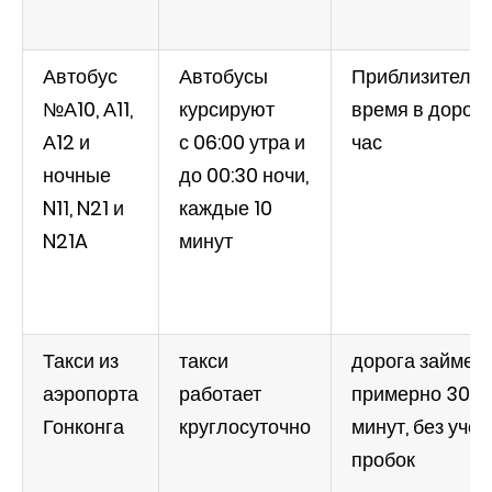
Автобус
Автобусы
Приблизитель
№А10, А11,
курсируют
время в дороге
А12 и
с 06:00 утра и
час
ночные
до 00:30 ночи,
N11, N21 и
каждые 10
N21A
минут
Такси из
такси
дорога займет
аэропорта
работает
примерно 30
Гонконга
круглосуточно
минут, без учет
пробок