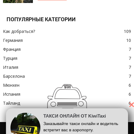
ПОПУЛЯРНЫЕ КАТЕГОРИИ
Как добраться?
109
Германия
10
Франция
7
Турция
7
Италия
7
Барселона
7
Мюнхен
6
Испания
6
Тайланд
6
ТАКСИ ОНЛАЙН ОТ KiwiTaxi
Заказывайте такси онлайн и водитель
Шарль де Голль
Аэропорт Лондона
Аэропорт Барселоны
встретит вас в аэропорту.