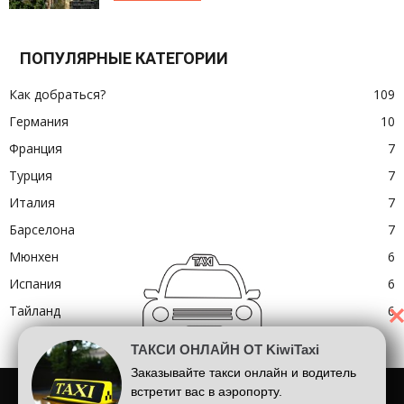
ПОПУЛЯРНЫЕ КАТЕГОРИИ
Как добраться?
109
Германия
10
Франция
7
Турция
7
Италия
7
Барселона
7
Мюнхен
6
Испания
6
Тайланд
6
ТАКСИ ОНЛАЙН ОТ KiwiTaxi
Заказывайте такси онлайн и водитель
Шарль де Голль
Аэропорт Лондона
Аэропорт Барселоны
встретит вас в аэропорту.